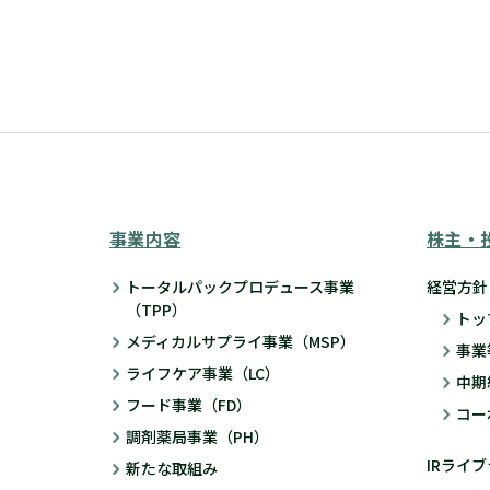
事業内容
株主・
トータルパックプロデュース事業
経営方針
（TPP）
トッ
メディカルサプライ事業（MSP）
事業
ライフケア事業（LC）
中期
フード事業（FD）
コー
調剤薬局事業（PH）
IRライ
新たな取組み