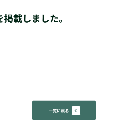
IRイベント
を掲載しました。
決算説明会
株主総会
IR年間カレンダー
一覧に戻る