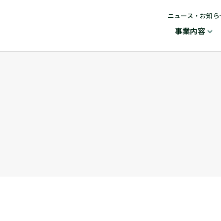
ニュース・お知ら
事業内容
ION
メディカルサプライ事業（MSP）
経営理念・ごあいさつ
IRライブラリー
会長メッセージ
最新資料
決算短信
決算説明資料
有価証券報告書
調剤薬局事業（PH）
グループ会社
環境
株主通信
サステナビリティレポ
ート