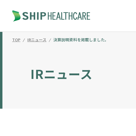
TOP
IRニュース
決算説明資料を掲載しました。
事業内容
企業情報
株主・投資家情報
サステナビリティ
OUR SERVICE
COMPANY
INVESTOR RELAT
SUSTAINABILITY
IRニュース
トータルパックプロデュース事業（TPP）
シップヘルスケアグループについて
経営方針
社長メッセージ
トップメッセージ
事業等のリスク
中期経営計画
コーポレート・ガバナ
フード事業（FD）
会社沿革
ンス
サステナビリティの取組み事例