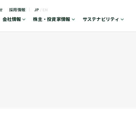
せ
採用情報
JP
/
EN
会社情報
株主・投資家情報
サステナビリティ
ライフケア事業（LC）
会社概要
業績・財務情報
シップヘルスケアグループのサステナビリテ
ィ
業績・財務ハイライト
セグメント情報
主な経営指標
新たな取組み
企業倫理憲章
社会