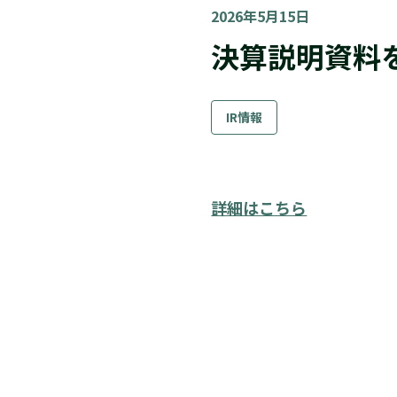
2026年5月15日
株式情報
ガバナンス
決算説明資料
株式基本情報
株式の状況
株主還元・配当
株主手続きのご案内
格付情報
株価情報
IR情報
アナリストカバレッジ
詳細はこちら