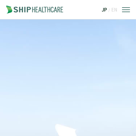
JP
EN
/